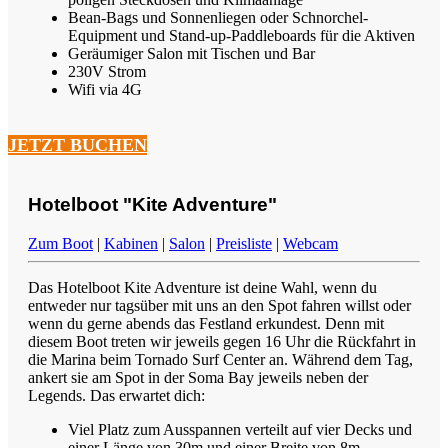
Bean-Bags und Sonnenliegen oder Schnorchel-
Equipment und Stand-up-Paddleboards für die Aktiven
Geräumiger Salon mit Tischen und Bar
230V Strom
Wifi via 4G
JETZT BUCHEN
Hotelboot "Kite Adventure"
Zum Boot
|
Kabinen
|
Salon
|
Preisliste
|
Webcam
Das Hotelboot Kite Adventure ist deine Wahl, wenn du
entweder nur tagsüber mit uns an den Spot fahren willst oder
wenn du gerne abends das Festland erkundest. Denn mit
diesem Boot treten wir jeweils gegen 16 Uhr die Rückfahrt in
die Marina beim Tornado Surf Center an. Während dem Tag,
ankert sie am Spot in der Soma Bay jeweils neben der
Legends. Das erwartet dich:
Viel Platz zum Ausspannen verteilt auf vier Decks und
einer Länge von 30m und einer Breite von 8m