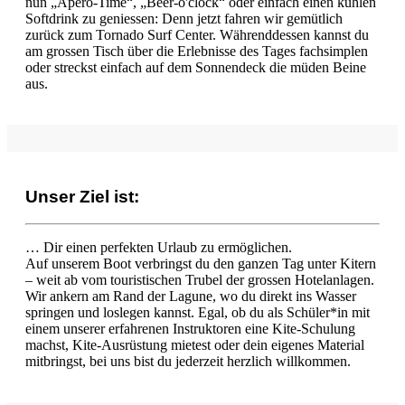
nun „Apéro-Time“, „Beer-o'clock“ oder einfach einen kühlen
Softdrink zu geniessen: Denn jetzt fahren wir gemütlich
zurück zum Tornado Surf Center. Währenddessen kannst du
am grossen Tisch über die Erlebnisse des Tages fachsimplen
oder streckst einfach auf dem Sonnendeck die müden Beine
aus.
​Unser Ziel ist:
… Dir einen perfekten Urlaub zu ermöglichen.
Auf unserem Boot verbringst du den ganzen Tag unter Kitern
– weit ab vom touristischen Trubel der grossen Hotelanlagen.
Wir ankern am Rand der Lagune, wo du direkt ins Wasser
springen und loslegen kannst. Egal, ob du als Schüler*in mit
einem unserer erfahrenen Instruktoren eine Kite-Schulung
machst, Kite-Ausrüstung mietest oder dein eigenes Material
mitbringst, bei uns bist du jederzeit herzlich willkommen.