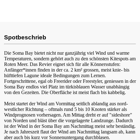
Spotbeschrieb
Die Soma Bay bietet nicht nur ganzjährig viel Wind und warme
Temperaturen, sondern gehört auch zu den schönsten Kitespots am
Roten Meer. Das Revier eignet sich für alle Könnersstufen:
Anfänger*innen finden in der ca. 2 km² grossen, meist knie- bis
hüfttiefen Lagune ideale Bedingungen zum Lernen.
Fortgeschrittene, egal ob Freerider oder Freestyler, geniessen in der
Soma Bay endlos viel Platz im türkisblauen Wasser unabhängig
von den Gezeiten. Die Oberfläche ist meist flach bis kabbelig.
Meist startet der Wind am Vormittag seitlich ablandig aus nord-
westlicher Richtung – oftmals rund 5 bis 10 Knoten stärker als
Windprognosen vorhersagen. Am Mittag dreht er auf "sideshore"
von Norden und bläst über die vorgelagerte Landzunge. Dadurch
ist der Wind in der Soma Bay am Nachmittag meist sehr beständig.
Je nach Jahreszeit flaut der Wind am Nachmittag langsam ab, kann
aber auch bis kurz vor Sonnenuntergang durchblasen.