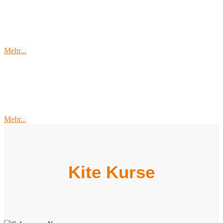
Endless Space
Soma Bay
Mehr...
The
Swing-Wing
Mehr...
Kite Kurse