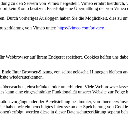
ndung zu den Servern von Vimeo hergestellt. Vimeo erfährt hierdurch, w
 dort kein Konto besitzen. Es erfolgt eine Übermittlung der von Vimeo
nen. Durch vorheriges Ausloggen haben Sie die Möglichkeit, dies zu un
hutzerklärung von Vimeo unter:
https://vimeo.com/privacy.
hr Webbrowser auf Ihrem Endgerät speichert. Cookies helfen uns dabei,
nde Ihrer Browser-Sitzung von selbst gelöscht. Hingegen bleiben ande
ebsite wiederzuerkennen.
berwachen, einschränken oder unterbinden. Viele Webbrowser lassen 
s kann eine eingeschränkte Funktionalität unserer Website zur Folge 
ionsvorgänge oder der Bereitstellung bestimmter, von Ihnen erwünsch
te haben wir ein berechtigtes Interesse an der Speicherung von Cookies
onen) erfolgt, werden diese in dieser Datenschutzerklärung separat beh