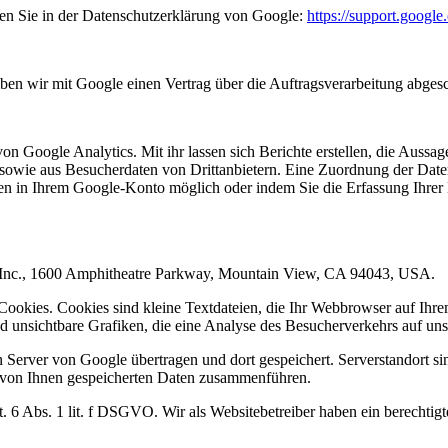
en Sie in der Datenschutzerklärung von Google:
https://support.googl
ben wir mit Google einen Vertrag über die Auftragsverarbeitung abges
Google Analytics. Mit ihr lassen sich Berichte erstellen, die Aussagen
wie aus Besucherdaten von Drittanbietern. Eine Zuordnung der Daten z
ungen in Ihrem Google-Konto möglich oder indem Sie die Erfassung Ihr
e Inc., 1600 Amphitheatre Parkway, Mountain View, CA 94043, USA.
okies. Cookies sind kleine Textdateien, die Ihr Webbrowser auf Ihrem
unsichtbare Grafiken, die eine Analyse des Besucherverkehrs auf uns
erver von Google übertragen und dort gespeichert. Serverstandort si
n von Ihnen gespeicherten Daten zusammenführen.
6 Abs. 1 lit. f DSGVO. Wir als Websitebetreiber haben ein berechtigte