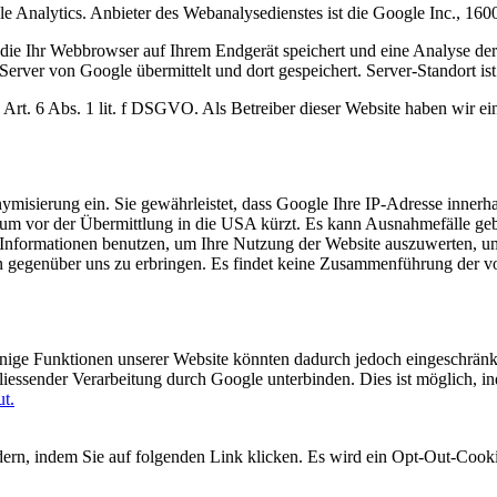
e Analytics. Anbieter des Webanalysedienstes ist die Google Inc., 
 die Ihr Webbrowser auf Ihrem Endgerät speichert und eine Analyse de
erver von Google übermittelt und dort gespeichert. Server-Standort is
rt. 6 Abs. 1 lit. f DSGVO. Als Betreiber dieser Website haben wir ein
misierung ein. Sie gewährleistet, dass Google Ihre IP-Adresse innerh
m vor der Übermittlung in die USA kürzt. Es kann Ausnahmefälle gebe
Informationen benutzen, um Ihre Nutzung der Website auszuwerten, um 
n gegenüber uns zu erbringen. Es findet keine Zusammenführung der v
inige Funktionen unserer Website könnten dadurch jedoch eingeschrän
hliessender Verarbeitung durch Google unterbinden. Dies ist möglich, 
ut.
ern, indem Sie auf folgenden Link klicken. Es wird ein Opt-Out-Cooki