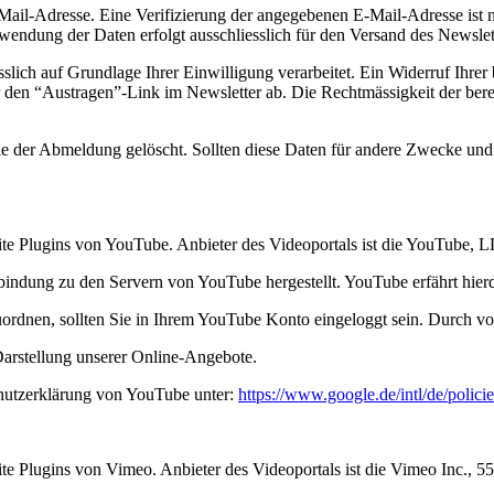
ail-Adresse. Eine Verifizierung der angegebenen E-Mail-Adresse ist n
wendung der Daten erfolgt ausschliesslich für den Versand des Newslet
ch auf Grundlage Ihrer Einwilligung verarbeitet. Ein Widerruf Ihrer ber
r den “Austragen”-Link im Newsletter ab. Die Rechtmässigkeit der ber
der Abmeldung gelöscht. Sollten diese Daten für andere Zwecke und an
site Plugins von YouTube. Anbieter des Videoportals ist die YouTube
rbindung zu den Servern von YouTube hergestellt. YouTube erfährt hier
uordnen, sollten Sie in Ihrem YouTube Konto eingeloggt sein. Durch vo
arstellung unserer Online-Angebote.
hutzerklärung von YouTube unter:
https://www.google.de/intl/de/policie
site Plugins von Vimeo. Anbieter des Videoportals ist die Vimeo Inc.