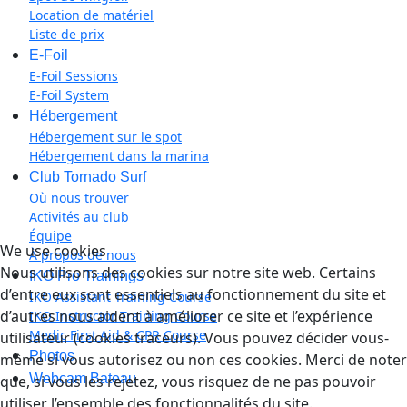
Location de matériel
Liste de prix
E-Foil
E-Foil Sessions
E-Foil System
Hébergement
Hébergement sur le spot
Hébergement dans la marina
Club Tornado Surf
Où nous trouver
Activités au club
Équipe
We use cookies
À propos de nous
Nous utilisons des cookies sur notre site web. Certains
IKO Pro Trainings
d’entre eux sont essentiels au fonctionnement du site et
IKO Assistant Training Course
d’autres nous aident à améliorer ce site et l’expérience
IKO Instructor Training Course
Medic First Aid & CPR Course
utilisateur (cookies traceurs). Vous pouvez décider vous-
Photos
même si vous autorisez ou non ces cookies. Merci de noter
Webcam Bateau
que, si vous les rejetez, vous risquez de ne pas pouvoir
utiliser l’ensemble des fonctionnalités du site.